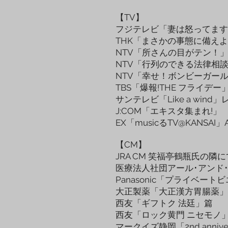
【TV】
フジテレビ「妻は怒ってます」
THK「まさかの事態に備え
NTV「所さんの目がテン！
NTV「行列のできる法律相
NTV「幸せ！ボンビーガー
TBS「爆報!THE フライデー
サンテレビ「Like a wind
J:COM「エキスタ集まれ!」
EX「musicるTV@KANSAI」
【CM】
JRA CM 笑福亭鶴瓶氏の隣
医療法人社団アール･アンド
Panasonic「プライベート
大正製薬「大正漢方胃腸薬」
西友「ギフトク 法廷」篇
西友「ロック黄門 ニセモノ」
マークイズ静岡「2nd anniver