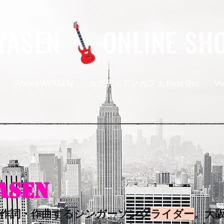
YASEN
ONLINE SH
About AYASEN
カナディアンカフェ Ride On!
Vi
ASEN
に作詞・作曲するシンガーソング
ライダー
。大