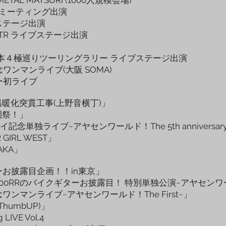
キャンプミーティング出演
イブステージ出演
STR ライブステージ出演
 日本４極巡りツーリングラリー ライブステージ出演
念ワンマンライブ(大阪 SOMA)
バー初ライブ
暖化突貫工事(上野音横丁)」
園祭！」
独ライブ~アヤセンワールド！The 5th anniversary~(LI
 GIRL WEST」
AKA」
ターお披露目企画！！in東京」
000RRのバイクギターお披露目！ 特別単独公演~アヤセン
念ワンマンライブ~アヤセンワールド！The First~」
柏ThumbUP)」
LIVE Vol.4