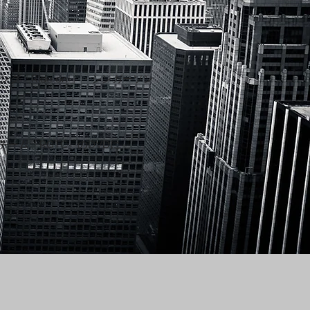
ング「Ride on!」・シンガーソン
ーム「RGTC」のDVDに