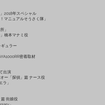
2018年スペシャル
よ！マニュアルそうさく隊」
」
談所」
ル」橋本マナミ役
」
」レギュラー
AYA1000RR密着取材
にて出演
･オー「探偵」篇 ナース役
ビエラ」
篇 街娘役
sary」