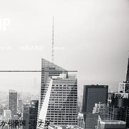
OP
ew all
特商法表記
More
阪から全国・カナダ