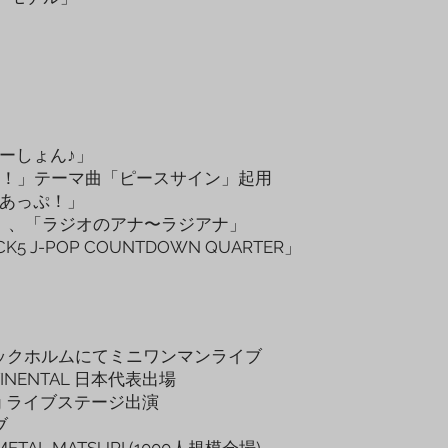
てーしょん♪」
！」テーマ曲「ピースサイン」起用
upあっぷ！」
FES」、「ラジオのアナ〜ラジアナ」
K5 J-POP COUNTDOWN QUARTER」
トックホルムにてミニワンマンライブ
NTINENTAL 日本代表出場
eting ライブステージ出演
ブ
TAL MATSURI (1000人規模会場)