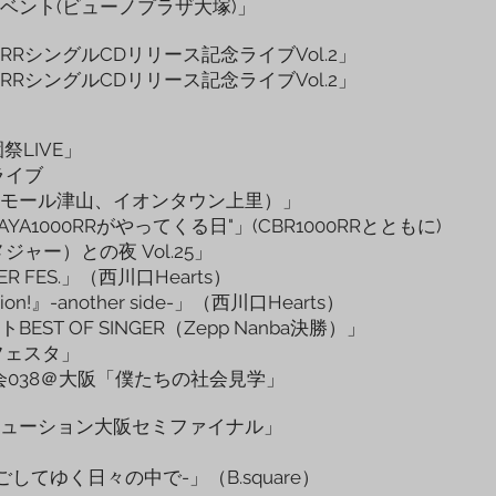
ベント(ビューノプラザ大塚)」
0RRシングルCDリリース記念ライブVol.2」
0RRシングルCDリリース記念ライブVol.2」
祭LIVE」
ライブ
モール津山、イオンタウン上里）」
AYA1000RRがやってくる日"」(CBR1000RRとともに)
ャー）との夜 Vol.25」
MER FES.」（西川口Hearts）
ion!』-another side-」（西川口Hearts）
T OF SINGER（Zepp Nanba決勝）」
フェスタ」
DE集会038＠大阪「僕たちの社会見学」
ューション大阪セミファイナル」
してゆく日々の中で-」（B.square）