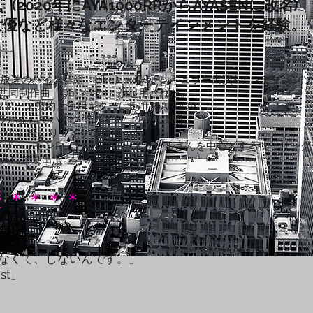
020年にAYA1000RRからAYASENに改名)
デル・女優など様々なエンターテインメントを経験。
〜放送のバイク番組「Like a wind」レギュラー出演&エンディングソ
同制作曲「Oh! Yeah!」が起用された。
ンドース契約。使用ギターはE-ⅡのARROW。
のコラボ企画でバイク型のギターを共に製作。
Arcus」様よりアイケアサポート
ザーラモンRGさん・チュートリアルさんを中心とするツーリングチ
バーと共に特別出演。
 ＊＊＊＊
ゃなくて、しないんです。」
st」