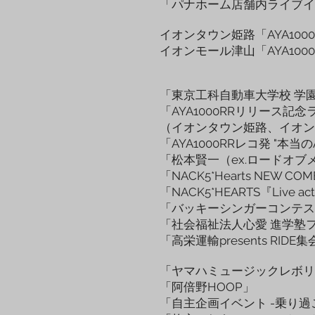
「パナホーム店舗内ライブイ
イオンタウン姫路「AYA100
イオンモール津山「AYA100
「東京工科自動車大学校 学園
「AYA1000RRリリース記念
（イオンタウン姫路、イオン
「AYA1000RRレコ発 "本当の
「松本賢一（ex.ロードオブメジ
「NACK5*Hearts NEW CO
「NACK5*HEARTS『Live act
「バッキーシンガーコンテストBES
「社会福祉法人心愛 進学塾
「高栄運輸presents RI
「ヤマハミュージックレボリ
「阿倍野HOOP」
「自主企画イベント -乗り過ご