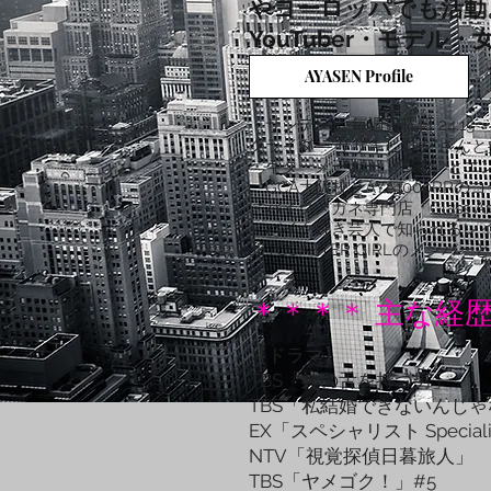
やヨーロッパでも活動。(2
​YouTuber・モ
AYASEN Profile
・サンテレビ 毎週日曜日 24:15
グライダー"サザキヒロシ"さんと共
・ギターメーカー 「ESP」とエ
GCA大阪校とAYA1000RR
・バイクメガネ専門店「Glass 
・バイク好き芸人で知られるレイ
JETCOASTER GIRLのメン
＊＊＊＊ 主な経歴
【ドラマ】
TBS「神の舌を持つ男」
TBS「私結婚できないんじ
EX「スペシャリスト Speciali
NTV「視覚探偵日暮旅人」
TBS「ヤメゴク！」#5