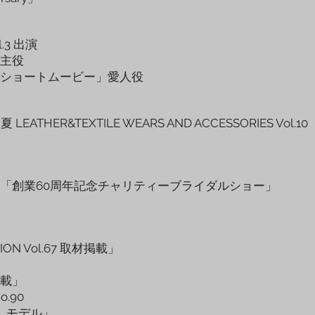
.3 出演
主役
ショートムービー」愛人役
ATHER&TEXTILE WEARS AND ACCESSORIES Vol.10
」
「創業60周年記念チャリティーブライダルショー」
ION Vol.67 取材掲載」
」
材掲載」
.90
 モデル」