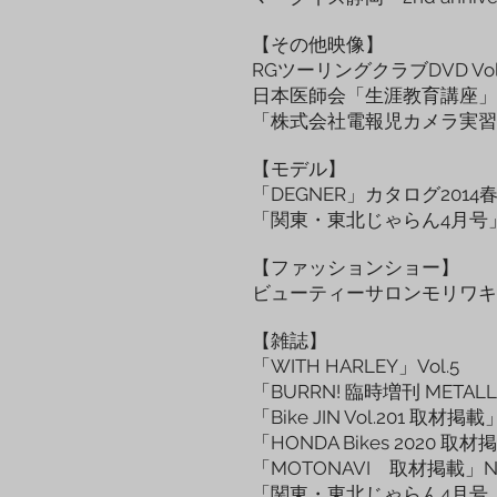
【その他映像】
RGツーリングクラブDVD Vol
日本医師会「生涯教育講座」
「株式会社電報児カメラ実習
【モデル】
「DEGNER」カタログ2014春夏 LE
「関東・東北じゃらん4月号
【ファッションショー】
ビューティーサロンモリワキ
【雑誌】
「WITH HARLEY」Vol.5
「BURRN! 臨時増刊 METALL
「Bike JIN Vol.201 取材掲載
「HONDA Bikes 2020 取
「MOTONAVI 取材掲載」No
「関東・東北じゃらん4月号