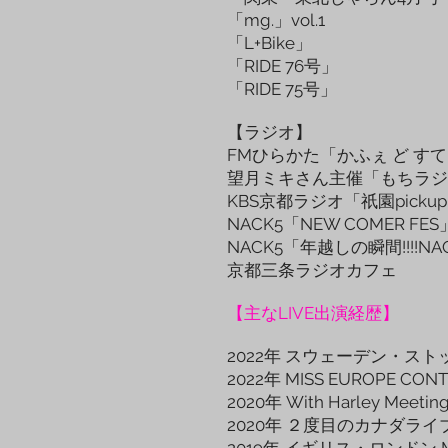
「mg.」vol.1
「L+Bike」
「RIDE 76号」
「RIDE 75号」
【ラジオ】
FMひらかた「かふぇ ど す
望月ミキさん主催「もちラジ
KBS京都ラジオ「祇園pick
NACK5「NEW COMER 
NACK5「年越しの瞬間!!!!NAC
京都三条ラジオカフェ
【主なLIVE出演経歴】
2022年 スウェーデン・ス
2022年 MISS EUROPE CO
2020年 With Harley Me
2020年 ２度目のカナダライ
2019年 イギリス・ロンドン ME