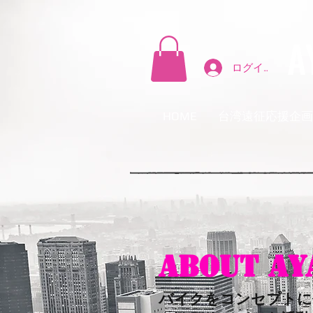
A
ログイン
HOME
台湾遠征応援企画
About AY
​バイクをコンセプト