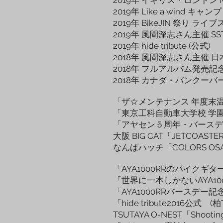
2019年 Like a wind 
2019年 BikeJIN 祭り ラ
2019年 風間深志さん主催 S
2019年 hide tribute (公式)
2018年 風間深志さん主催
2018年 フルアルバム発売記
2018年 カナダ・バンクー
「ザ☆メンテナンス 年度末温
「東京工科自動車大学校 学
「アヤセン５周年・バースデイ記念単
大阪 BIG CAT「JETCOASTER
なんばハッチ「COLORS OS
「AYA1000RRのバイクギ
「世界に一本しかないAYA1
「AYA1000RRバースデー記
「hide tribute2016公式 (
TSUTAYA O-NEST「Shooting 