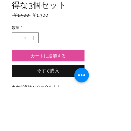
得な3個セット
通
セ
 ￥1,500 
￥1,300
常
ー
価
ル
数量
*
格
価
格
カートに追加する
今すぐ購入
カナダ名物バタータルト！
メープルシロップをふんだんに使用し
たフィリングにレーズンを沈めてオー
ブンで焼き上げました。
タルト生地にもバターたっぷり！
少しレンジで温めてからお召し上がり
いただくとさらに美味しくなります。
※小麦粉、バター、卵を含む。