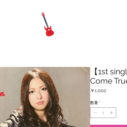
YASEN
ONLINE SH
About AYASEN
カナディアンカフェ Ride On!
Vi
【1st sin
Come Tru
価
￥1,000
格
数量
*