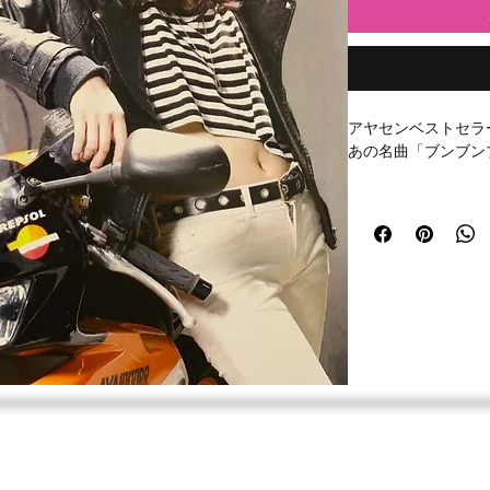
アヤセンベストセラ
あの名曲「ブンブン
収録曲
・ブンブンブン♪
・Beautiful Days!
・Crazy Girl!