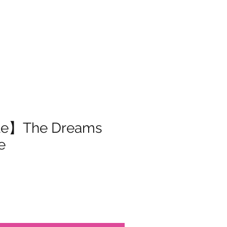
OP
ew all
特商法表記
More
gle】The Dreams
e