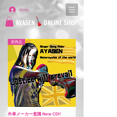
Accedi
AYASEN
ONLINE SHOP
新商品
外車メーカー意識 New CD!!